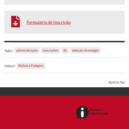
Formulário de Inscrição
administração
inscrições
ila
seleção de estágio
Tag(s):
Bolsas e Estágios
Subject:
Back to Top