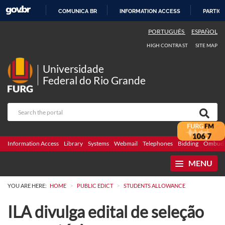
COMUNICA BR
INFORMATION ACCESS
PARTICI
SKIP
PORTUGUÊS
ESPAÑOL
TO
HIGH CONTRAST
SITE MAP
CONTENT
Universidade
Federal do Rio Grande
Information Access
Library
Systems
Webmail
Telephones
Bidding
Ombuds
MENU
>
>
YOU ARE HERE:
HOME
PUBLIC EDICT
STUDENTS ALLOWANCE
ILA divulga edital de seleção