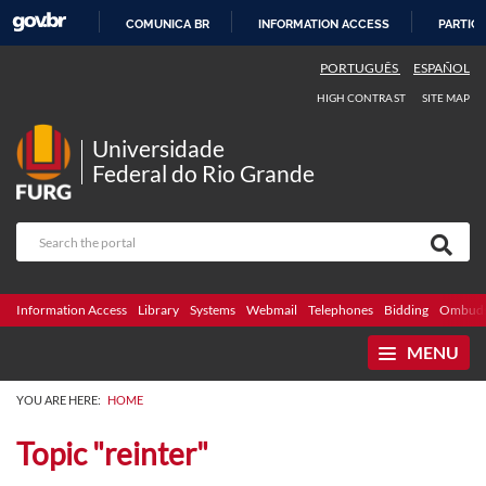
COMUNICA BR
INFORMATION ACCESS
PARTICI
SKIP
PORTUGUÊS
ESPAÑOL
TO
HIGH CONTRAST
SITE MAP
CONTENT
Universidade
Federal do Rio Grande
Information Access
Library
Systems
Webmail
Telephones
Bidding
Ombuds
MENU
YOU ARE HERE:
HOME
Topic "reinter"