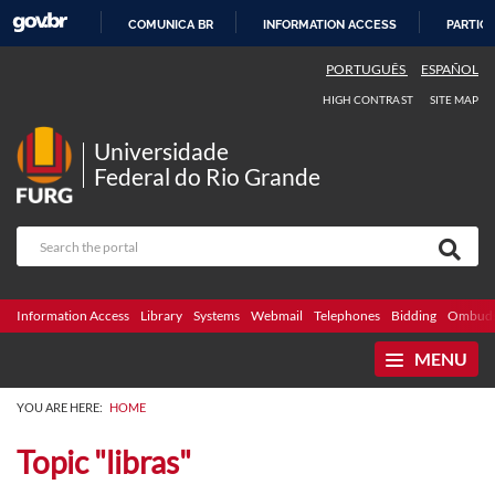
COMUNICA BR
INFORMATION ACCESS
PARTICI
SKIP
PORTUGUÊS
ESPAÑOL
TO
HIGH CONTRAST
SITE MAP
CONTENT
Universidade
Federal do Rio Grande
Information Access
Library
Systems
Webmail
Telephones
Bidding
Ombuds
MENU
YOU ARE HERE:
HOME
Topic "libras"