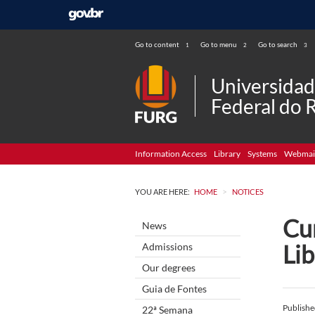
Go to content
Go to menu
Go to search
1
2
3
Universida
Federal do 
Information Access
Library
Systems
Webmai
>
YOU ARE HERE:
HOME
NOTICES
Cur
News
Li
Admissions
Our degrees
Guia de Fontes
Publish
22ª Semana