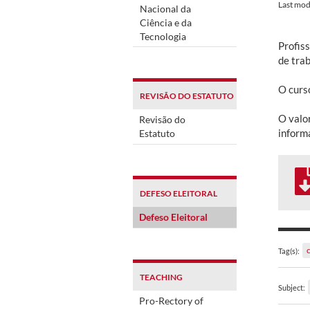
Last mod
Nacional da
Ciência e da
Tecnologia
Profis
de tra
O curso
REVISÃO DO ESTATUTO
O valo
Revisão do
informa
Estatuto
DEFESO ELEITORAL
Defeso Eleitoral
Tag(s):
TEACHING
Subject:
Pro-Rectory of