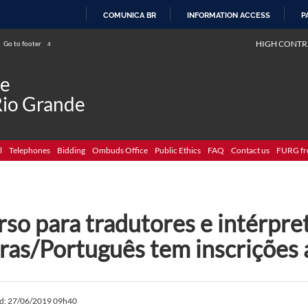
COMUNICA BR
INFORMATION ACCESS
P
SKIP
HIGH CONTR
Go to footer
4
TO
CONTENT
de
Rio Grande
l
Telephones
Bidding
Ombuds Office
Public Ethics
FAQ
Contact us
FURG fr
so para tradutores e intérpre
bras/Português tem inscrições 
ed: 27/06/2019 09h40