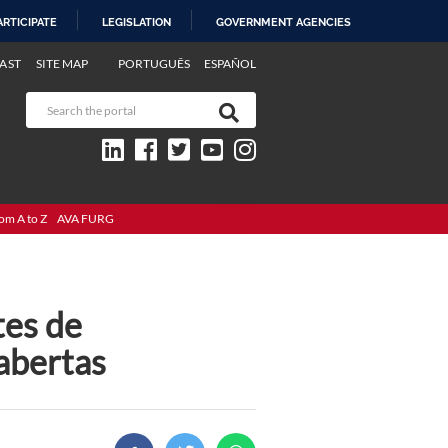
ARTICIPATE
LEGISLATION
GOVERNMENT AGENCIES
AST
SITE MAP
PORTUGUÊS
ESPAÑOL
om A to Z
AVA FURG
tes de
abertas