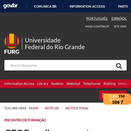
COMUNICA BR
INFORMATION ACCESS
PARTICI
SKIP
PORTUGUÊS
ESPAÑOL
TO
HIGH CONTRAST
SITE MAP
CONTENT
Universidade
Federal do Rio Grande
Information Access
Library
Systems
Webmail
Telephones
Bidding
Ombuds
MENU
>
>
YOU ARE HERE:
HOME
NOTÍCIAS
INSTITUCIONAL
ENCONTRO DE FORMAÇÃO