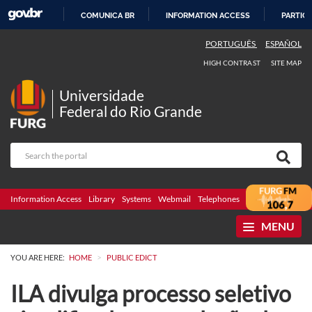
COMUNICA BR
INFORMATION ACCESS
PARTICI
SKIP
PORTUGUÊS
ESPAÑOL
TO
HIGH CONTRAST
SITE MAP
CONTENT
Universidade
Federal do Rio Grande
Information Access
Library
Systems
Webmail
Telephones
Bidding
Ombuds
MENU
>
YOU ARE HERE:
HOME
PUBLIC EDICT
ILA divulga processo seletivo