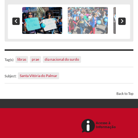
libras
prae
dia nacional do surdo
Tag(s):
Santa Vitória do Palmar
Subject:
Back to Top