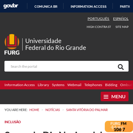
COMUNICA BR
INFORMATION ACCESS
PARTICI
SKIP
PORTUGUÊS
ESPAÑOL
TO
HIGH CONTRAST
SITE MAP
CONTENT
Universidade
Federal do Rio Grande
Information Access
Library
Systems
Webmail
Telephones
Bidding
Ombuds
MENU
>
>
YOU ARE HERE:
HOME
NOTÍCIAS
SANTA VITÓRIA DO PALMAR
INCLUSÃO