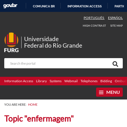
COMUNICA BR
INFORMATION ACCESS
PARTICI
SKIP
PORTUGUÊS
ESPAÑOL
TO
HIGH CONTRAST
SITE MAP
CONTENT
Universidade
Federal do Rio Grande
Information Access
Library
Systems
Webmail
Telephones
Bidding
Ombuds
MENU
YOU ARE HERE:
HOME
Topic "enfermagem"