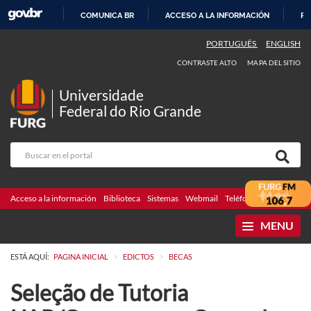
COMUNICA BR
ACCESO A LA INFORMACIÓN
PA
IR
PORTUGUÊS
ENGLISH
AL
CONTRASTE ALTO
MAPA DEL SITIO
CONTENIDO
Universidade
Federal do Rio Grande
Acceso a la información
Biblioteca
Sistemas
Webmail
Teléfonos
Licitaciones
MENU
>
>
ESTÁ AQUÍ:
PAGINA INICIAL
EDICTOS
BECAS
Seleção de Tutoria