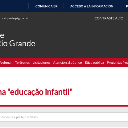
COMUNICA BR
ACCESO A LA INFORMACIÓN
P
IR
CONTRASTE ALTO
Ir al pie de página
4
AL
CONTENIDO
de
Rio Grande
Webmail
Teléfonos
Licitaciones
Atención al público
Ética pública
Preguntas fre
a "educação infantil"