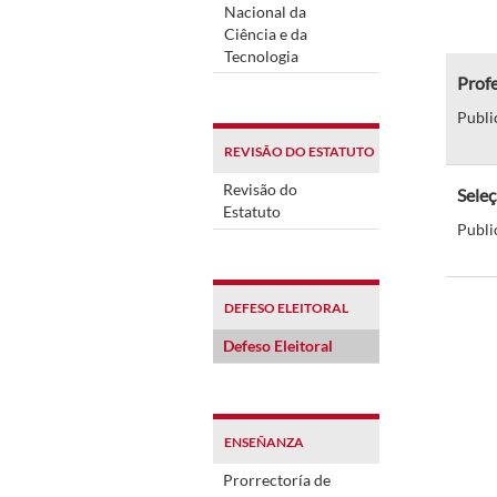
Nacional da
Ciência e da
Tecnologia
Prof
Publi
REVISÃO DO ESTATUTO
Revisão do
Seleç
Estatuto
Publi
DEFESO ELEITORAL
Defeso Eleitoral
ENSEÑANZA
Prorrectoría de