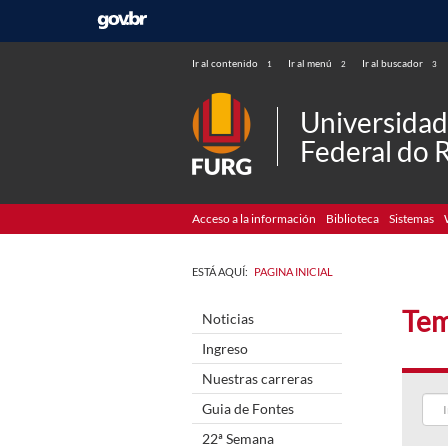
Ir al contenido
Ir al menú
Ir al buscador
1
2
3
Universida
Federal do 
Acceso a la información
Biblioteca
Sistemas
ESTÁ AQUÍ:
PAGINA INICIAL
Tem
Noticias
Ingreso
Nuestras carreras
Guia de Fontes
22ª Semana