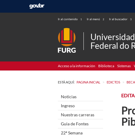
Ir al contenido
Ir al menú
Ir al buscador
1
2
3
Universida
Federal do 
Acceso a la información
Biblioteca
Sistemas
>
>
ESTÁ AQUÍ:
PAGINA INICIAL
EDICTOS
BECA
EDITA
Noticias
Ingreso
Pro
Nuestras carreras
Pib
Guia de Fontes
22ª Semana