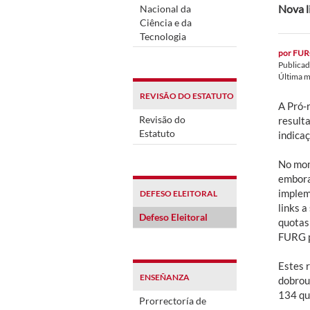
Nova l
Nacional da
Ciência e da
Tecnologia
por
FUR
Publica
Última m
REVISÃO DO ESTATUTO
A Pró-
Revisão do
resulta
Estatuto
indicaç
No mom
embora
implem
DEFESO ELEITORAL
links 
Defeso Eleitoral
quotas
FURG pa
Estes 
ENSEÑANZA
dobrou
134 qu
Prorrectoría de