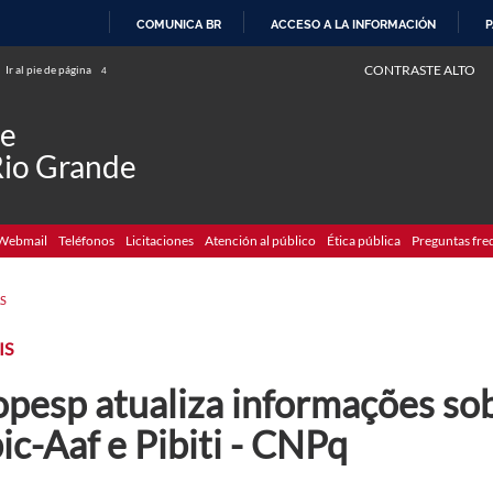
COMUNICA BR
ACCESO A LA INFORMACIÓN
P
IR
CONTRASTE ALTO
Ir al pie de página
4
AL
CONTENIDO
de
Rio Grande
Webmail
Teléfonos
Licitaciones
Atención al público
Ética pública
Preguntas fre
S
IS
pesp atualiza informações sob
ic-Aaf e Pibiti - CNPq