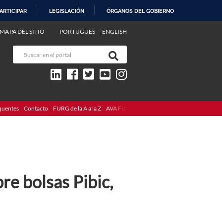
ARTICIPAR
LEGISLACIÓN
ÓRGANOS DEL GOBIERNO
MAPA DEL SITIO
PORTUGUÊS
ENGLISH
quentes
Contacto
FURG de la A a la Z
AVA FURG
re bolsas Pibic,