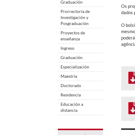
Graduación
Os pro
Prorrectoría de
dados 
Investigación y
Posgraduación
O bolsi
mesmo, 
Proyectos de
poderá
enseñanza
agência
Ingreso
Graduación
Especialización
Maestría
Doctorado
Residencia
Educación a
distancia