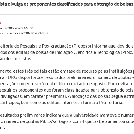
ista divulga os proponentes classificados para obtenção de bolsas
G
do: 07/08/2020 16h35
odificación: 07/08/2020 16h35
reitoria de Pesquisa e Pós-graduação (Propesp) informa que, devido 
dos dos editais de bolsas de Iniciação Científica e Tecnológica (Pibic, 
ão dos bolsistas.
ento, estes três editais estão em fase de recurso pelas instituições
 a FURG disponha dos resultados preliminares, o número de quotas e
entação somente será conhecido na metade de agosto. Para evitar ma
a seguir os proponentes que foram classificados para obtenção de bol
 divulgadas, em caráter preliminar. A alocação das bolsas segue estr
rticipou, bem como os editais internos, informa a Pró-reitoria.
resultados preliminares indicam que a universidade manteve o número 
 o número de quotas Pibic-Aaf (agora com 4 quotas), e aumentou subs
otas.