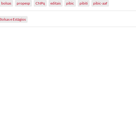
bolsas
propesp
CNPq
editais
pibic
pibiti
pibic-aaf
Bolsas e Estágios