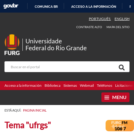
COMUNICA BR
ACCESO A LA INFORMACIÓN
PA
IR
PORTUGUÊS
ENGLISH
AL
CONTRASTE ALTO
MAPA DEL SITIO
CONTENIDO
Universidade
Federal do Rio Grande
Acceso a la información
Biblioteca
Sistemas
Webmail
Teléfonos
Licitaciones
MENU
ESTÁ AQUÍ:
PAGINA INICIAL
Tema "ufrgs"