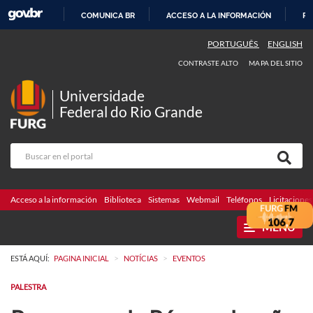
COMUNICA BR
ACCESO A LA INFORMACIÓN
PA
IR
PORTUGUÊS
ENGLISH
AL
CONTRASTE ALTO
MAPA DEL SITIO
CONTENIDO
Universidade
Federal do Rio Grande
Acceso a la información
Biblioteca
Sistemas
Webmail
Teléfonos
Licitaciones
MENU
>
>
ESTÁ AQUÍ:
PAGINA INICIAL
NOTÍCIAS
EVENTOS
PALESTRA