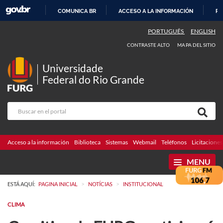
COMUNICA BR
ACCESO A LA INFORMACIÓN
PA
IR
PORTUGUÊS
ENGLISH
AL
CONTRASTE ALTO
MAPA DEL SITIO
CONTENIDO
Universidade
Federal do Rio Grande
Acceso a la información
Biblioteca
Sistemas
Webmail
Teléfonos
Licitaciones
MENU
>
>
ESTÁ AQUÍ:
PAGINA INICIAL
NOTÍCIAS
INSTITUCIONAL
CLIMA