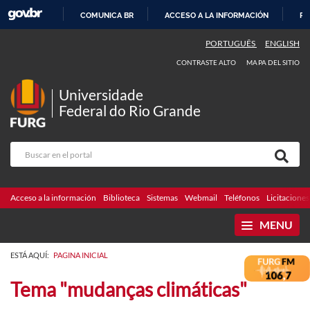
COMUNICA BR
ACCESO A LA INFORMACIÓN
PA
IR
PORTUGUÊS
ENGLISH
AL
CONTRASTE ALTO
MAPA DEL SITIO
CONTENIDO
Universidade
Federal do Rio Grande
Acceso a la información
Biblioteca
Sistemas
Webmail
Teléfonos
Licitaciones
MENU
ESTÁ AQUÍ:
PAGINA INICIAL
Tema "mudanças climáticas"