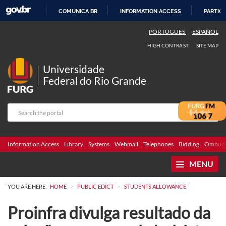
COMUNICA BR
INFORMATION ACCESS
PARTICI
SKIP
PORTUGUÊS
ESPAÑOL
TO
HIGH CONTRAST
SITE MAP
CONTENT
Universidade
Federal do Rio Grande
Information Access
Library
Systems
Webmail
Telephones
Bidding
Ombuds
MENU
>
>
YOU ARE HERE:
HOME
PUBLIC EDICT
STUDENTS ALLOWANCE
Proinfra divulga resultado da