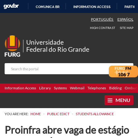
COMUNICA BR
INFORMATION ACCESS
PARTICI
SKIP
PORTUGUÊS
ESPAÑOL
TO
HIGH CONTRAST
SITE MAP
CONTENT
Universidade
Federal do Rio Grande
Information Access
Library
Systems
Webmail
Telephones
Bidding
Ombuds
MENU
>
>
YOU ARE HERE:
HOME
PUBLIC EDICT
STUDENTS ALLOWANCE
Proinfra abre vaga de estágio