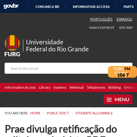
COMUNICA BR
INFORMATION ACCESS
PARTICI
SKIP
PORTUGUÊS
ESPAÑOL
TO
HIGH CONTRAST
SITE MAP
CONTENT
Universidade
Federal do Rio Grande
Information Access
Library
Systems
Webmail
Telephones
Bidding
Ombuds
MENU
>
>
YOU ARE HERE:
HOME
PUBLIC EDICT
STUDENTS ALLOWANCE
Prae divulga retificação do