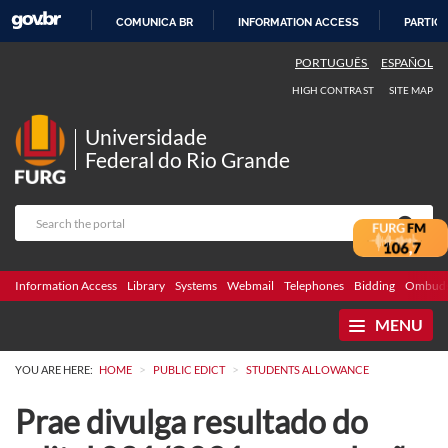
COMUNICA BR
INFORMATION ACCESS
PARTICI
SKIP
PORTUGUÊS
ESPAÑOL
TO
HIGH CONTRAST
SITE MAP
CONTENT
Universidade
Federal do Rio Grande
Information Access
Library
Systems
Webmail
Telephones
Bidding
Ombuds
MENU
>
>
YOU ARE HERE:
HOME
PUBLIC EDICT
STUDENTS ALLOWANCE
Prae divulga resultado do