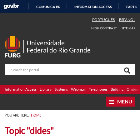
COMUNICA BR
INFORMATION ACCESS
PARTICI
SKIP
PORTUGUÊS
ESPAÑOL
TO
HIGH CONTRAST
SITE MAP
CONTENT
Universidade
Federal do Rio Grande
Information Access
Library
Systems
Webmail
Telephones
Bidding
Ombuds
MENU
YOU ARE HERE:
HOME
Topic "dides"