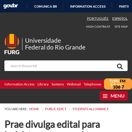
COMUNICA BR
INFORMATION ACCESS
PARTICI
SKIP
PORTUGUÊS
ESPAÑOL
TO
HIGH CONTRAST
SITE MAP
CONTENT
Universidade
Federal do Rio Grande
Information Access
Library
Systems
Webmail
Telephones
Bidding
Ombuds
MENU
>
>
YOU ARE HERE:
HOME
PUBLIC EDICT
STUDENTS ALLOWANCE
Prae divulga edital para