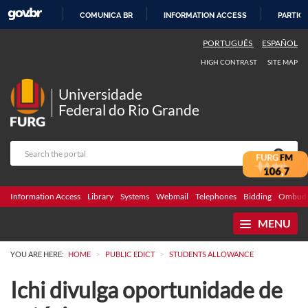
COMUNICA BR
INFORMATION ACCESS
PARTICI
SKIP
PORTUGUÊS
ESPAÑOL
TO
HIGH CONTRAST
SITE MAP
CONTENT
Universidade
Federal do Rio Grande
Information Access
Library
Systems
Webmail
Telephones
Bidding
Ombuds
MENU
>
>
YOU ARE HERE:
HOME
PUBLIC EDICT
STUDENTS ALLOWANCE
Ichi divulga oportunidade de