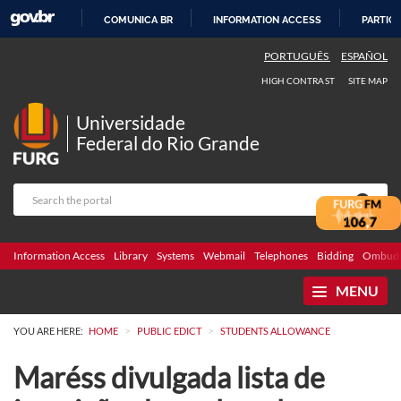
COMUNICA BR
INFORMATION ACCESS
PARTICI
SKIP
PORTUGUÊS
ESPAÑOL
TO
HIGH CONTRAST
SITE MAP
CONTENT
Universidade
Federal do Rio Grande
Information Access
Library
Systems
Webmail
Telephones
Bidding
Ombuds
MENU
>
>
YOU ARE HERE:
HOME
PUBLIC EDICT
STUDENTS ALLOWANCE
Maréss divulgada lista de