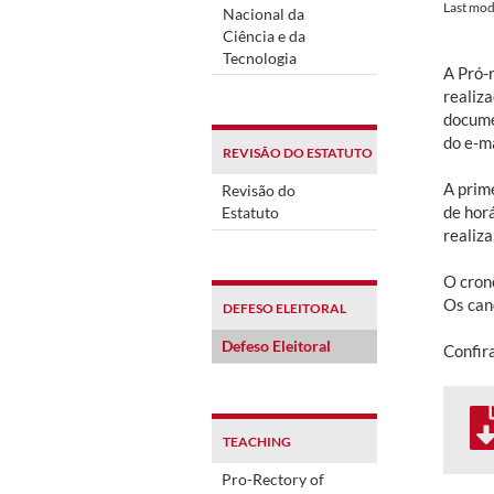
Last mod
Nacional da
Ciência e da
Tecnologia
A Pró-
realiza
docume
do e-ma
REVISÃO DO ESTATUTO
A prime
Revisão do
de hor
Estatuto
realiza
O cron
Os can
DEFESO ELEITORAL
Defeso Eleitoral
Confira
TEACHING
Pro-Rectory of