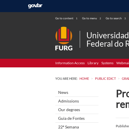
Go to content
Go to menu
Go to search
1
2
3
Universida
Federal do 
Information Access
Library
Systems
Webmai
>
>
YOU ARE HERE:
HOME
PUBLIC EDICT
GRA
Pro
News
re
Admissions
Our degrees
Guia de Fontes
Publish
22ª Semana