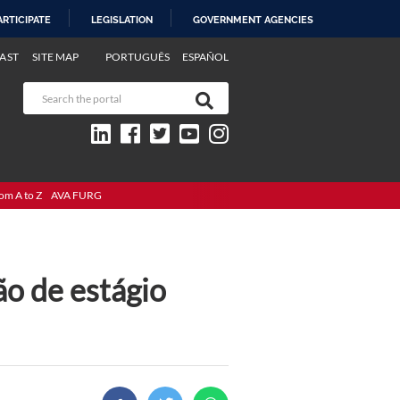
ARTICIPATE
LEGISLATION
GOVERNMENT AGENCIES
AST
SITE MAP
PORTUGUÊS
ESPAÑOL
om A to Z
AVA FURG
ão de estágio