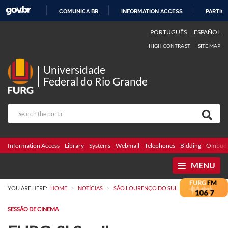
COMUNICA BR
INFORMATION ACCESS
PARTICI
SKIP
PORTUGUÊS
ESPAÑOL
TO
HIGH CONTRAST
SITE MAP
CONTENT
Universidade
Federal do Rio Grande
Information Access
Library
Systems
Webmail
Telephones
Bidding
Ombuds
MENU
>
>
YOU ARE HERE:
HOME
NOTÍCIAS
SÃO LOURENÇO DO SUL
SESSÃO DE CINEMA