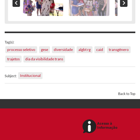
Tag(s):
processo seletivo
gese
diversidade
algbt rg
caid
transgênero
trajetos
dia da visibilidade trans
Institucional
Subject:
Back to Top