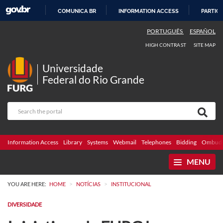
COMUNICA BR
INFORMATION ACCESS
PARTICI
SKIP
PORTUGUÊS
ESPAÑOL
TO
HIGH CONTRAST
SITE MAP
CONTENT
Universidade
Federal do Rio Grande
Information Access
Library
Systems
Webmail
Telephones
Bidding
Ombuds
MENU
>
>
YOU ARE HERE:
HOME
NOTÍCIAS
INSTITUCIONAL
DIVERSIDADE