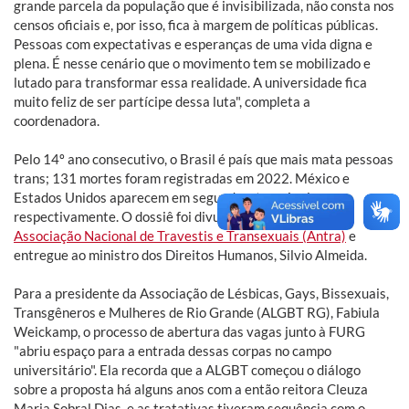
grande parcela da população que é invisibilizada, não consta nos
censos oficiais e, por isso, fica à margem de políticas públicas.
Pessoas com expectativas e esperanças de uma vida digna e
plena. É nesse cenário que o movimento tem se mobilizado e
lutado para transformar essa realidade. A universidade fica
muito feliz de ser partícipe dessa luta", completa a
coordenadora.
Pelo 14º ano consecutivo, o Brasil é país que mais mata pessoas
trans; 131 mortes foram registradas em 2022. México e
Estados Unidos aparecem em segundo e terceiro lugares,
respectivamente. O dossiê foi divulgado ontem, 26, pela
Associação Nacional de Travestis e Transexuais (Antra)
e
entregue ao ministro dos Direitos Humanos, Silvio Almeida.
Para a presidente da Associação de Lésbicas, Gays, Bissexuais,
Transgêneros e Mulheres de Rio Grande (ALGBT RG), Fabiula
Weickamp, o processo de abertura das vagas junto à FURG
"abriu espaço para a entrada dessas corpas no campo
universitário". Ela recorda que a ALGBT começou o diálogo
sobre a proposta há alguns anos com a então reitora Cleuza
Maria Sobral Dias, e as tratativas tiveram sequência com o