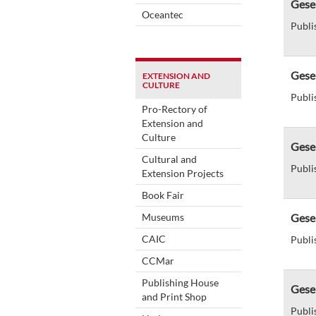
Gese 
Oceantec
Publi
Gese 
EXTENSION AND
CULTURE
Publi
Pro-Rectory of
Extension and
Culture
Gese
Cultural and
Publi
Extension Projects
Book Fair
Museums
Gese 
CAIC
Publi
CCMar
Publishing House
Gese
and Print Shop
Publi