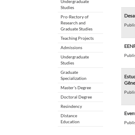
Undergraduate
Studies
Desaf
Pro-Rectory of
Research and
Publi
Graduate Studies
Teaching Projects
EENF
Admissions
Publi
Undergraduate
Studies
Graduate
Estud
Specialization
Gêne
Master's Degree
Publi
Doctoral Degree
Resindency
Even
Distance
Education
Publi