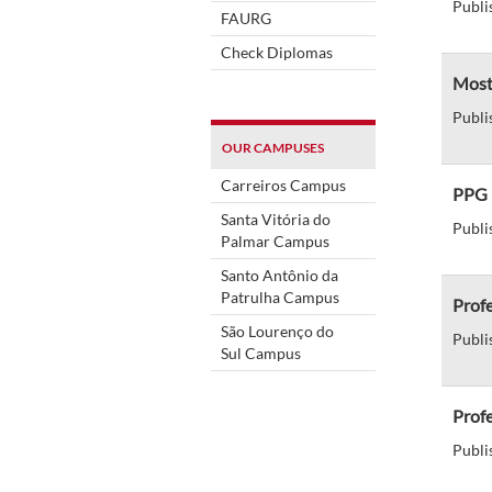
Publi
FAURG
Check Diplomas
Mostr
Publi
OUR CAMPUSES
Carreiros Campus
PPG 
Santa Vitória do
Publi
Palmar Campus
Santo Antônio da
Patrulha Campus
Profe
São Lourenço do
Publi
Sul Campus
Prof
Publi