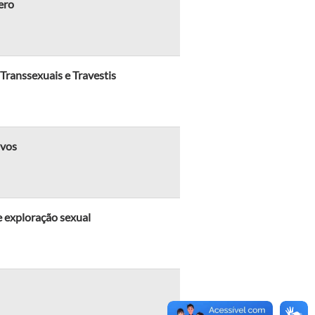
ero
Transsexuais e Travestis
ivos
e exploração sexual