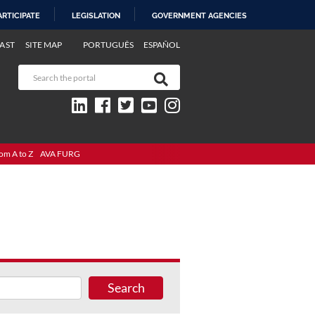
ARTICIPATE
LEGISLATION
GOVERNMENT AGENCIES
AST
SITE MAP
PORTUGUÊS
ESPAÑOL
om A to Z
AVA FURG
Search