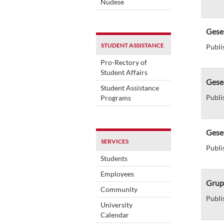
Nudese
Gese 
STUDENT ASSISTANCE
Publi
Pro-Rectory of
Student Affairs
Gese
Student Assistance
Publi
Programs
Gese 
SERVICES
Publi
Students
Employees
Grupo
Community
Publi
University
Calendar