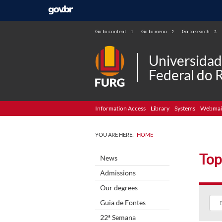
Go to content
Go to menu
Go to search
1
2
3
Universida
Federal do 
Information Access
Library
Systems
Webmai
YOU ARE HERE:
HOME
Top
News
Admissions
Our degrees
Guia de Fontes
22ª Semana