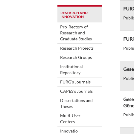
FURG
RESEARCH AND
INNOVATION
Publi
Pro-Rectory of
Research and
FURG 
Graduate Studies
Research Projects
Publi
Research Groups
Institutional
Gese
Repository
Publi
FURG's Journals
CAPES's Journals
Gese 
Dissertations and
Gêne
Theses
Publi
Multi-User
Centers
Innovatio