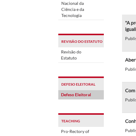
Nacional da
Ciência e da
Tecnologia
"A pr
igual
Publi
REVISÃO DO ESTATUTO
Revisão do
Estatuto
Abert
Publi
DEFESO ELEITORAL
Com a
Defeso Eleitoral
Publi
Conhe
TEACHING
Publi
Pro-Rectory of