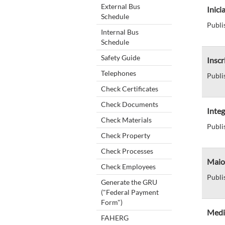
External Bus
Inici
Schedule
Publi
Internal Bus
Schedule
Safety Guide
Insc
Telephones
Publi
Check Certificates
Check Documents
Integ
Check Materials
Publi
Check Property
Check Processes
Maio 
Check Employees
Publi
Generate the GRU
("Federal Payment
Form")
Medi
FAHERG