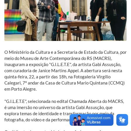
O Ministério da Cultura e a Secretaria de Estado da Cultura, por
meio do Museu de Arte Contemporânea do RS (MACRS),
inauguram a exposição "G.I.L.E.T.E", da artista Gabi Assusção,
com curadoria de Janice Martins Appel. A abertura será nesta
quinta-feira, 22, a partir das 18h, na Fotogaleria Virgílio
Calegari, 7º andar da Casa de Cultura Mario Quintana (CCMQ)
em Porto Alegre.
"G.I.L.E.T.E", selecionada no edital Chamada Aberta do MACRS,
é uma imersão no universo da artista Gabi Assusção, que
explora temas de identidade e transformação por meio da
fotografia, do vídeo e da performance.