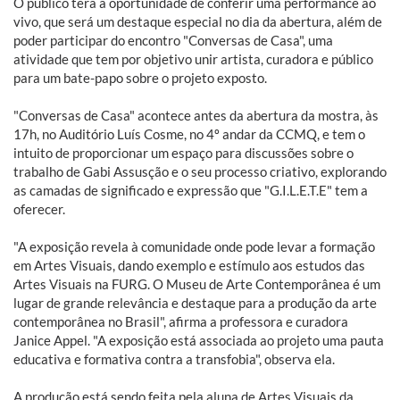
O público terá a oportunidade de conferir uma performance ao
vivo, que será um destaque especial no dia da abertura, além de
poder participar do encontro "Conversas de Casa", uma
atividade que tem por objetivo unir artista, curadora e público
para um bate-papo sobre o projeto exposto.
"Conversas de Casa" acontece antes da abertura da mostra, às
17h, no Auditório Luís Cosme, no 4º andar da CCMQ, e tem o
intuito de proporcionar um espaço para discussões sobre o
trabalho de Gabi Assusção e o seu processo criativo, explorando
as camadas de significado e expressão que "G.I.L.E.T.E" tem a
oferecer.
"A exposição revela à comunidade onde pode levar a formação
em Artes Visuais, dando exemplo e estímulo aos estudos das
Artes Visuais na FURG. O Museu de Arte Contemporânea é um
lugar de grande relevância e destaque para a produção da arte
contemporânea no Brasil", afirma a professora e curadora
Janice Appel. "A exposição está associada ao projeto uma pauta
educativa e formativa contra a transfobia", observa ela.
A produção está sendo feita pela aluna de Artes Visuais da