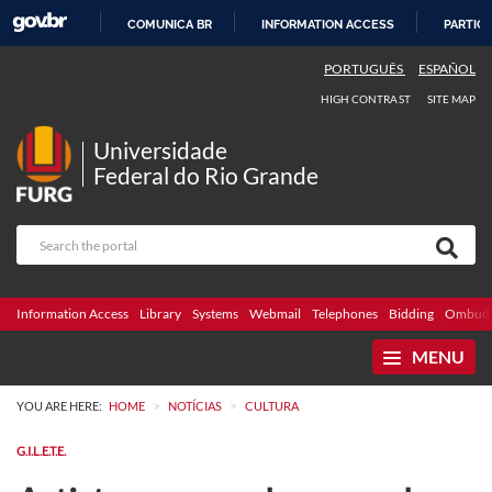
COMUNICA BR
INFORMATION ACCESS
PARTICI
SKIP
PORTUGUÊS
ESPAÑOL
TO
HIGH CONTRAST
SITE MAP
CONTENT
Universidade
Federal do Rio Grande
Information Access
Library
Systems
Webmail
Telephones
Bidding
Ombuds
MENU
>
>
YOU ARE HERE:
HOME
NOTÍCIAS
CULTURA
G.I.L.E.T.E.