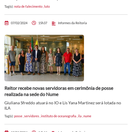
Tag(s):
nota de falecimento
,
luto
07/02/2024
15h37
Informes da Reitoria
Reitor recebe novas servidoras em cerimônia de posse
realizada na sede do Nume
Giuliana Sfreddo atuará no IO e Lis Yana Martinez será lotada no
ILA
Tag(s):
posse
,
servidores
,
instituto de oceanografia
,
ila
,
nume