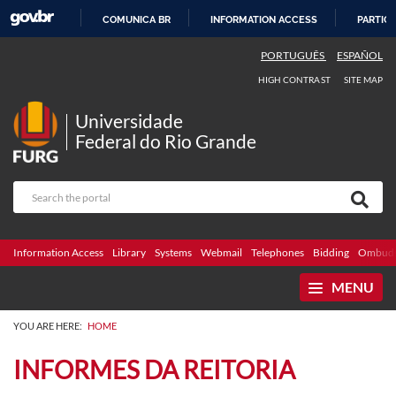
COMUNICA BR
INFORMATION ACCESS
PARTICI
SKIP
PORTUGUÊS
ESPAÑOL
TO
HIGH CONTRAST
SITE MAP
CONTENT
Universidade
Federal do Rio Grande
Information Access
Library
Systems
Webmail
Telephones
Bidding
Ombuds
MENU
YOU ARE HERE:
HOME
INFORMES DA REITORIA