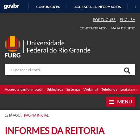
COMUNICA BR
ACCESO A LA INFORMACIÓN
PA
IR
PORTUGUÊS
ENGLISH
AL
CONTRASTE ALTO
MAPA DEL SITIO
CONTENIDO
Universidade
Federal do Rio Grande
Acceso a la información
Biblioteca
Sistemas
Webmail
Teléfonos
Licitaciones
MENU
ESTÁ AQUÍ:
PAGINA INICIAL
INFORMES DA REITORIA