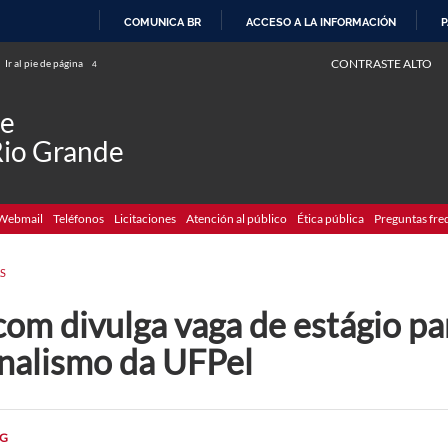
COMUNICA BR
ACCESO A LA INFORMACIÓN
P
IR
CONTRASTE ALTO
Ir al pie de página
4
AL
CONTENIDO
de
Rio Grande
Webmail
Teléfonos
Licitaciones
Atención al público
Ética pública
Preguntas fre
S
com divulga vaga de estágio pa
rnalismo da UFPel
G