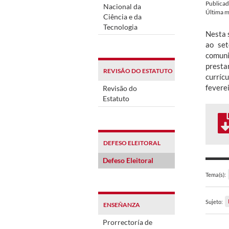
Publica
Nacional da
Última m
Ciência e da
Tecnologia
Nesta 
ao set
comuni
presta
REVISÃO DO ESTATUTO
currícu
feverei
Revisão do
Estatuto
DEFESO ELEITORAL
Defeso Eleitoral
Tema(s):
Sujeto:
ENSEÑANZA
Prorrectoría de