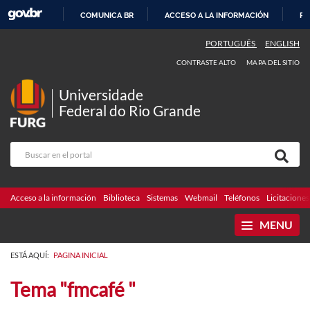
COMUNICA BR
ACCESO A LA INFORMACIÓN
PA
IR
PORTUGUÊS
ENGLISH
AL
CONTRASTE ALTO
MAPA DEL SITIO
CONTENIDO
Universidade
Federal do Rio Grande
Acceso a la información
Biblioteca
Sistemas
Webmail
Teléfonos
Licitaciones
MENU
ESTÁ AQUÍ:
PAGINA INICIAL
Tema "fmcafé "