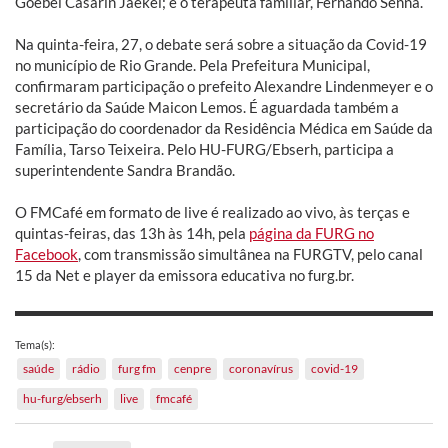
Goebel Casarin Jaekel; e o terapeuta familiar, Fernando Senna.
Na quinta-feira, 27, o debate será sobre a situação da Covid-19
no município de Rio Grande. Pela Prefeitura Municipal,
confirmaram participação o prefeito Alexandre Lindenmeyer e o
secretário da Saúde Maicon Lemos. É aguardada também a
participação do coordenador da Residência Médica em Saúde da
Família, Tarso Teixeira. Pelo HU-FURG/Ebserh, participa a
superintendente Sandra Brandão.
O FMCafé em formato de live é realizado ao vivo, às terças e
quintas-feiras, das 13h às 14h, pela
página da FURG no
Facebook
, com transmissão simultânea na FURGTV, pelo canal
15 da Net e player da emissora educativa no furg.br.
Tema(s):
saúde
rádio
furg fm
cenpre
coronavírus
covid-19
hu-furg/ebserh
live
fmcafé