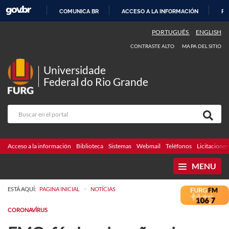
COMUNICA BR
ACCESO A LA INFORMACIÓN
PA
IR
PORTUGUÊS
ENGLISH
AL
CONTRASTE ALTO
MAPA DEL SITIO
CONTENIDO
Universidade
Federal do Rio Grande
Acceso a la información
Biblioteca
Sistemas
Webmail
Teléfonos
Licitaciones
MENU
>
ESTÁ AQUÍ:
PAGINA INICIAL
NOTÍCIAS
CORONAVÍRUS