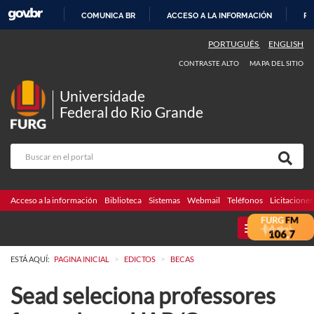
COMUNICA BR
ACCESO A LA INFORMACIÓN
PA
IR
PORTUGUÊS
ENGLISH
AL
CONTRASTE ALTO
MAPA DEL SITIO
CONTENIDO
Universidade
Federal do Rio Grande
Acceso a la información
Biblioteca
Sistemas
Webmail
Teléfonos
Licitaciones
MENU
>
>
ESTÁ AQUÍ:
PAGINA INICIAL
EDICTOS
BECAS
Sead seleciona professores