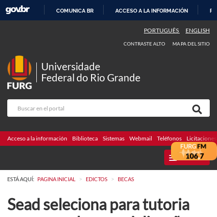
COMUNICA BR
ACCESO A LA INFORMACIÓN
PA
IR
PORTUGUÊS
ENGLISH
AL
CONTRASTE ALTO
MAPA DEL SITIO
CONTENIDO
Universidade
Federal do Rio Grande
Acceso a la información
Biblioteca
Sistemas
Webmail
Teléfonos
Licitaciones
MENU
>
>
ESTÁ AQUÍ:
PAGINA INICIAL
EDICTOS
BECAS
Sead seleciona para tutoria