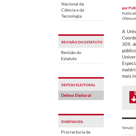
Nacional da
por
FUR
Ciência e da
Publica
Tecnologia
Última m
A Univ
Coorde
REVISÃO DO ESTATUTO
309, d
públic
Revisão do
Unive
Estatuto
Especi
matéri
mais i
DEFESO ELEITORAL
Defeso Eleitoral
ENSEÑANZA
Tema(s):
Prorrectoría de