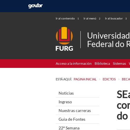
Ir al contenido
Ir al menú
Ir al buscador
1
2
3
Universida
Federal do 
Acceso a la información
Biblioteca
Sistemas
>
>
ESTÁ AQUÍ:
PAGINA INICIAL
EDICTOS
BECA
SEa
Noticias
co
Ingreso
Nuestras carreras
do
Guia de Fontes
22ª Semana