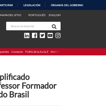
ARTICIPAR
LEGISLACIÓN
ÓRGANOS DEL GOBIERNO
MAPA DEL SITIO
PORTUGUÊS
ENGLISH
quentes
Contacto
FURG de la A a la Z
AVA FURG
plificado
fessor Formador
o Brasil