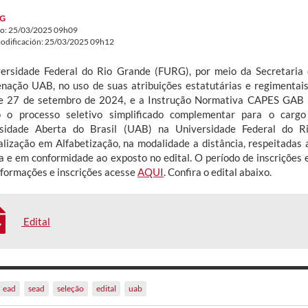
G
do: 25/03/2025 09h09
odificación: 25/03/2025 09h12
ersidade Federal do Rio Grande (FURG), por meio da Secretaria
nação UAB, no uso de suas atribuições estatutárias e regimentai
e 27 de setembro de 2024, e a Instrução Normativa CAPES GAB n
o o processo seletivo simplificado complementar para o carg
rsidade Aberta do Brasil (UAB) na Universidade Federal do 
alização em Alfabetização, na modalidade a distância, respeitadas a
a e em conformidade ao exposto no edital. O período de inscrições 
nformações e inscrições acesse
AQUI
. Confira o edital abaixo.
Edital
ead
sead
seleção
edital
uab