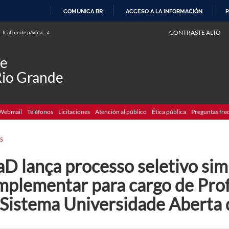
COMUNICA BR
ACCESO A LA INFORMACIÓN
P
IR
CONTRASTE ALTO
Ir al pie de página
4
AL
CONTENIDO
de
Rio Grande
Webmail
Teléfonos
Licitaciones
Atención al público
Ética pública
Preguntas fre
S
D lança processo seletivo sim
mplementar para cargo de Pro
 Sistema Universidade Aberta d