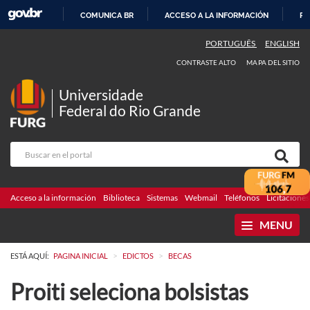
COMUNICA BR
ACCESO A LA INFORMACIÓN
PA
IR
PORTUGUÊS
ENGLISH
AL
CONTRASTE ALTO
MAPA DEL SITIO
CONTENIDO
Universidade
Federal do Rio Grande
Acceso a la información
Biblioteca
Sistemas
Webmail
Teléfonos
Licitaciones
MENU
>
>
ESTÁ AQUÍ:
PAGINA INICIAL
EDICTOS
BECAS
Proiti seleciona bolsistas