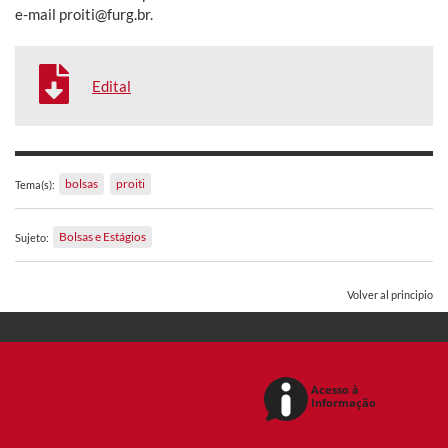
e-mail proiti@furg.br.
Edital
bolsas
proiti
Tema(s):
Bolsas e Estágios
Sujeto:
Volver al principio