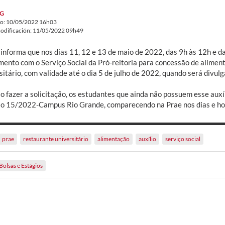
G
do: 10/05/2022 16h03
odificación: 11/05/2022 09h49
 informa que nos dias 11, 12 e 13 de maio de 2022, das 9h às 12h e d
mento com o Serviço Social da Pró-reitoria para concessão de alimen
itário, com validade até o dia 5 de julho de 2022, quando será divul
 fazer a solicitação, os estudantes que ainda não possuem esse auxíl
ão 15/2022-Campus Rio Grande, comparecendo na Prae nos dias e ho
prae
restaurante universitário
alimentação
auxílio
serviço social
Bolsas e Estágios