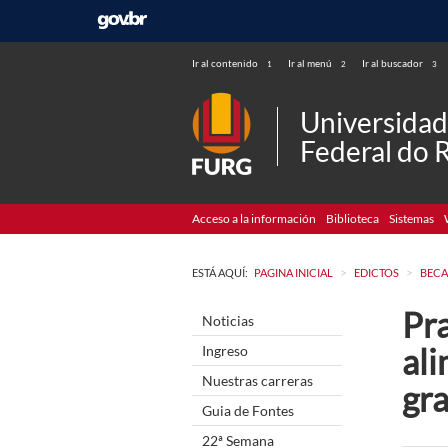
Ir al contenido
Ir al menú
Ir al buscador
1
2
3
Universida
Federal do 
Acceso a la información
Biblioteca
Sistemas
>
>
ESTÁ AQUÍ:
PAGINA INICIAL
EDICTOS
BECA
Pr
Noticias
al
Ingreso
Nuestras carreras
gr
Guia de Fontes
22ª Semana