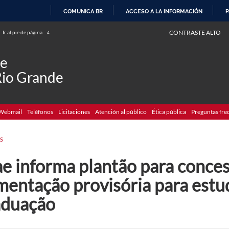
COMUNICA BR
ACCESO A LA INFORMACIÓN
P
IR
CONTRASTE ALTO
Ir al pie de página
4
AL
CONTENIDO
de
Rio Grande
Webmail
Teléfonos
Licitaciones
Atención al público
Ética pública
Preguntas fre
S
ae informa plantão para conce
imentação provisória para estu
aduação