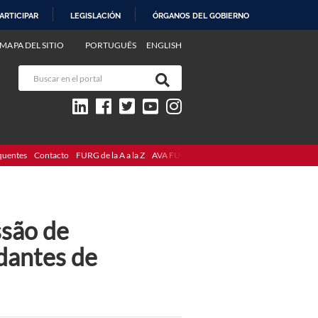
ARTICIPAR
LEGISLACIÓN
ÓRGANOS DEL GOBIERNO
MAPA DEL SITIO
PORTUGUÊS
ENGLISH
quentes
Contacto
FURG de la A a la Z
AVA FURG
ssão de
dantes de