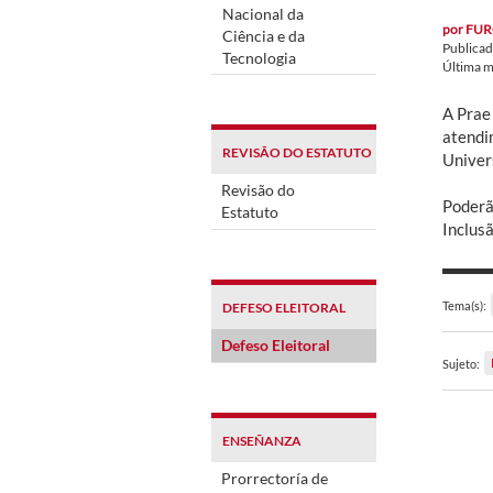
Nacional da
por
FUR
Ciência e da
Publica
Tecnologia
Última m
A Prae
atendi
REVISÃO DO ESTATUTO
Univers
Revisão do
Poderão
Estatuto
Inclus
Tema(s):
DEFESO ELEITORAL
Defeso Eleitoral
Sujeto:
ENSEÑANZA
Prorrectoría de