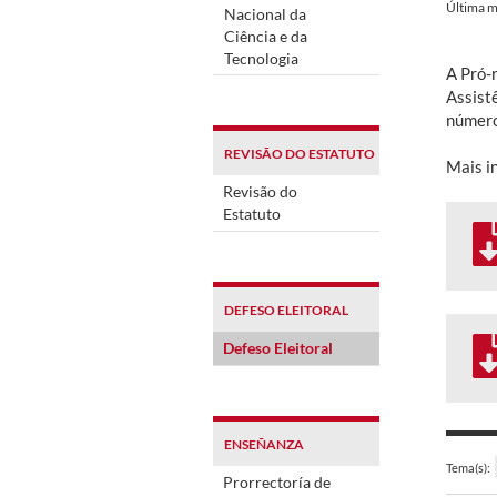
Última m
Nacional da
Ciência e da
Tecnologia
A Pró-
Assist
número
REVISÃO DO ESTATUTO
Mais i
Revisão do
Estatuto
DEFESO ELEITORAL
Defeso Eleitoral
ENSEÑANZA
Tema(s):
Prorrectoría de