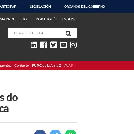
ARTICIPAR
LEGISLACIÓN
ÓRGANOS DEL GOBIERNO
MAPA DEL SITIO
PORTUGUÊS
ENGLISH
quentes
Contacto
FURG de la A a la Z
AVA FURG
is do
ca