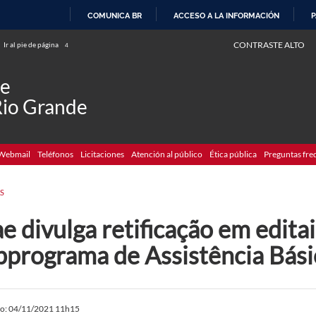
COMUNICA BR
ACCESO A LA INFORMACIÓN
P
IR
CONTRASTE ALTO
Ir al pie de página
4
AL
CONTENIDO
de
Rio Grande
Webmail
Teléfonos
Licitaciones
Atención al público
Ética pública
Preguntas fre
S
e divulga retificação em edita
bprograma de Assistência Bási
do: 04/11/2021 11h15