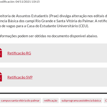
odificación: 04/11/2021 11h15
reitoria de Assuntos Estudantis (Prae) divulga alteração nos editais
ência Básica dos campi Rio Grande e Santa Vitória do Palmar. A retif
 de vagas para a Casa do Estudante Universitário (CEU).
nformações podem ser obtidas no documento disponível abaixo.
Retificação RG
Retificação SVP
campus santa vitória do palmar
retificação
subprograma assistência básica
C