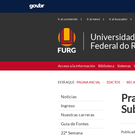
Ir al contenido
Ir al menú
Ir al buscador
1
2
3
Universida
Federal do 
Acceso a la información
Biblioteca
Sistemas
>
>
ESTÁ AQUÍ:
PAGINA INICIAL
EDICTOS
BECA
Pra
Noticias
Su
Ingreso
Nuestras carreras
Guia de Fontes
Publica
22ª Semana