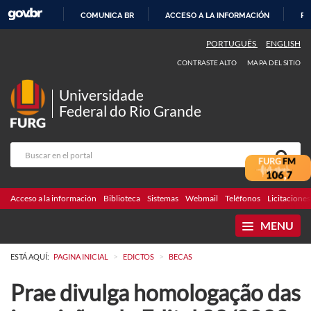
COMUNICA BR
ACCESO A LA INFORMACIÓN
PA
IR
PORTUGUÊS
ENGLISH
AL
CONTRASTE ALTO
MAPA DEL SITIO
CONTENIDO
Universidade
Federal do Rio Grande
Acceso a la información
Biblioteca
Sistemas
Webmail
Teléfonos
Licitaciones
MENU
>
>
ESTÁ AQUÍ:
PAGINA INICIAL
EDICTOS
BECAS
Prae divulga homologação das