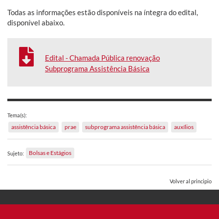
Todas as informações estão disponíveis na íntegra do edital,
disponível abaixo.
Edital - Chamada Pública renovação
Subprograma Assistência Básica
Tema(s):
assistência básica
prae
subprograma assistência básica
auxílios
Bolsas e Estágios
Sujeto:
Volver al principio