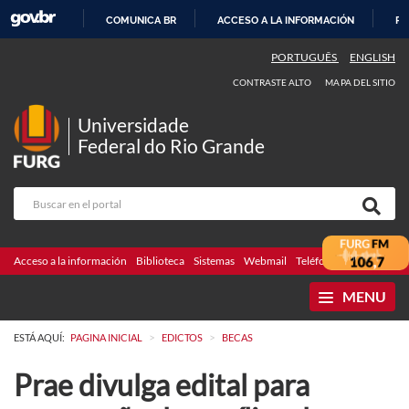
COMUNICA BR
ACCESO A LA INFORMACIÓN
PA
IR
PORTUGUÊS
ENGLISH
AL
CONTRASTE ALTO
MAPA DEL SITIO
CONTENIDO
Universidade
Federal do Rio Grande
Acceso a la información
Biblioteca
Sistemas
Webmail
Teléfonos
Licitaciones
MENU
>
>
ESTÁ AQUÍ:
PAGINA INICIAL
EDICTOS
BECAS
Prae divulga edital para