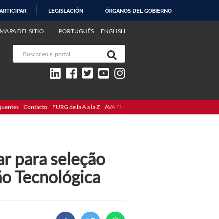
ARTICIPAR
LEGISLACIÓN
ÓRGANOS DEL GOBIERNO
MAPA DEL SITIO
PORTUGUÊS
ENGLISH
quentes
Contacto
FURG de la A a la Z
AVA FURG
r para seleção
ão Tecnológica