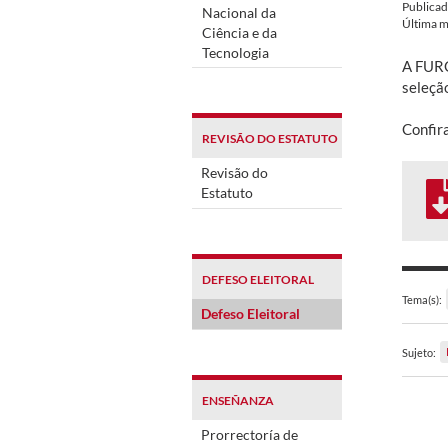
Publica
Nacional da
Última m
Ciência e da
Tecnologia
A FURG
seleçã
Confira
REVISÃO DO ESTATUTO
Revisão do
Estatuto
DEFESO ELEITORAL
Tema(s):
Defeso Eleitoral
Sujeto:
ENSEÑANZA
Prorrectoría de