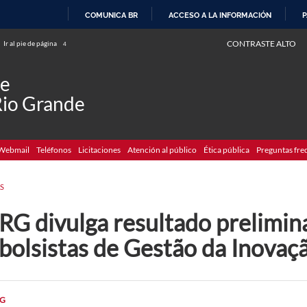
COMUNICA BR
ACCESO A LA INFORMACIÓN
P
IR
CONTRASTE ALTO
Ir al pie de página
4
AL
CONTENIDO
de
Rio Grande
Webmail
Teléfonos
Licitaciones
Atención al público
Ética pública
Preguntas fre
S
RG divulga resultado prelimina
bolsistas de Gestão da Inovaç
G