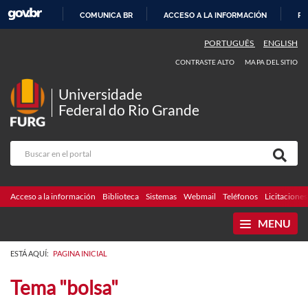
COMUNICA BR
ACCESO A LA INFORMACIÓN
PA
IR
PORTUGUÊS
ENGLISH
AL
CONTRASTE ALTO
MAPA DEL SITIO
CONTENIDO
Universidade
Federal do Rio Grande
Acceso a la información
Biblioteca
Sistemas
Webmail
Teléfonos
Licitaciones
MENU
ESTÁ AQUÍ:
PAGINA INICIAL
Tema "bolsa"