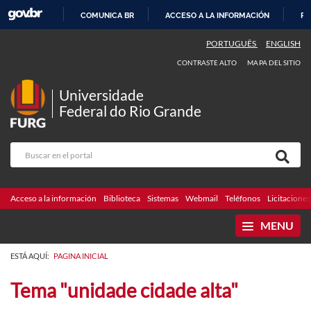
COMUNICA BR
ACCESO A LA INFORMACIÓN
PA
IR
PORTUGUÊS
ENGLISH
AL
CONTRASTE ALTO
MAPA DEL SITIO
CONTENIDO
Universidade
Federal do Rio Grande
Acceso a la información
Biblioteca
Sistemas
Webmail
Teléfonos
Licitaciones
MENU
ESTÁ AQUÍ:
PAGINA INICIAL
Tema "unidade cidade alta"