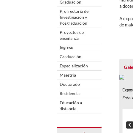
Graduación
a docen
Prorrectoría de
Investigación y
A expo
Posgraduación
de mai
Proyectos de
enseñanza
Ingreso
Graduación
Especialización
Gale
Maestría
Doctorado
Expos
Residencia
Foto: 
Educación a
distancia