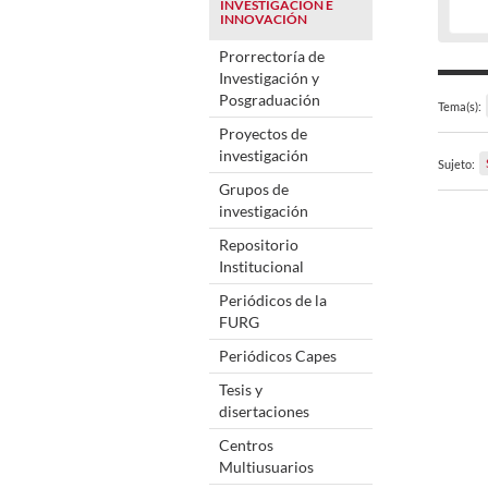
INVESTIGACIÓN E
INNOVACIÓN
Prorrectoría de
Investigación y
Posgraduación
Tema(s):
Proyectos de
investigación
Sujeto:
Grupos de
investigación
Repositorio
Institucional
Periódicos de la
FURG
Periódicos Capes
Tesis y
disertaciones
Centros
Multiusuarios