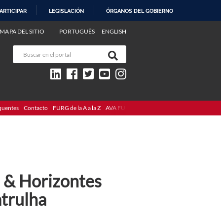
ARTICIPAR
LEGISLACIÓN
ÓRGANOS DEL GOBIERNO
MAPA DEL SITIO
PORTUGUÊS
ENGLISH
quentes
Contacto
FURG de la A a la Z
AVA FURG
s & Horizontes
trulha