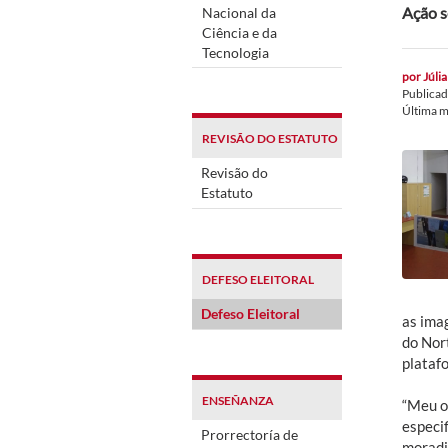
Ação s
Nacional da
Ciência e da
Tecnologia
por
Júlia
Publica
Última m
REVISÃO DO ESTATUTO
Revisão do
Estatuto
DEFESO ELEITORAL
Defeso Eleitoral
as ima
do Nor
plataf
ENSEÑANZA
“Meu ol
especif
Prorrectoría de
moradi