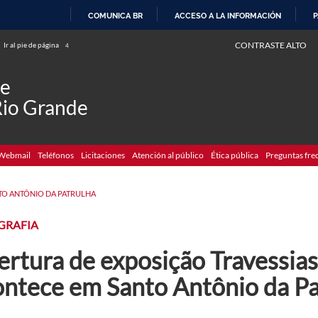
COMUNICA BR
ACCESO A LA INFORMACIÓN
P
IR
CONTRASTE ALTO
Ir al pie de página
4
AL
CONTENIDO
de
Rio Grande
Webmail
Teléfonos
Licitaciones
Atención al público
Ética pública
Preguntas fre
TO ANTÔNIO DA PATRULHA
GRAFIA
ertura de exposição Travessia
ontece em Santo Antônio da Pa