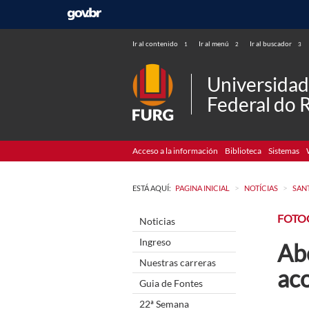
Ir al contenido
Ir al menú
Ir al buscador
1
2
3
Universida
Federal do 
Acceso a la información
Biblioteca
Sistemas
>
>
ESTÁ AQUÍ:
PAGINA INICIAL
NOTÍCIAS
SAN
FOTO
Noticias
Ingreso
Ab
Nuestras carreras
ac
Guia de Fontes
22ª Semana