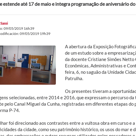
e estende até 17 de maio e integra programação de aniversário d
 Sassi
do: 09/05/2019 16h39
odificación: 09/05/2019 19h39
A abertura da Exposição Fotográfic
de um estudo sobre a empresarizaçã
da docente Cristiane Simões Netto C
Econômicas, Administrativas e Cont
feira, 6, no saguão da Unidade Cid
Patrulha.
Os presentes tiveram a oportunidad
gens selecionadas, entre 2014 e 2016, que expressam o percurso da 
te pelo Canal Miguel da Cunha, registradas em diferentes etapas do 
orma P-74.
har foi direcionado aos contrastes entre a vultosa obra em curso e a
icidades da cidade, como seu patrimônio histórico, os usos do mar e d
as, das embarcações e outros recursos utilizados pelos pescadores e