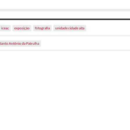
iceac
exposição
fotografia
unidade cidade alta
Santo Antônio da Patrulha