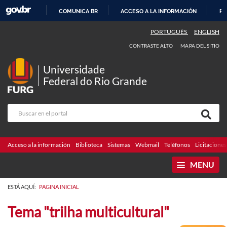
COMUNICA BR
ACCESO A LA INFORMACIÓN
PA
IR
PORTUGUÊS
ENGLISH
AL
CONTRASTE ALTO
MAPA DEL SITIO
CONTENIDO
Universidade
Federal do Rio Grande
Acceso a la información
Biblioteca
Sistemas
Webmail
Teléfonos
Licitaciones
MENU
ESTÁ AQUÍ:
PAGINA INICIAL
Tema "trilha multicultural"