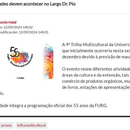
ades devem acontecer no Largo Dr. Pio
ando Halal
do: 12/09/2024 14h32
odificación: 12/09/2024 14h33
A 9ª Trilha Multicultural da Univer
que inicialmente ocorreria nesta sex
dezembro devido à previsão de mau
O evento reúne diferentes atividad
áreas da cultura e da extensão, tai
comércio de produtos orgânicos, mus
de livros, estações de apresentaçõ
is.
idade integra a programação oficial dos 55 anos da FURG.
proexc
trilha multicultural