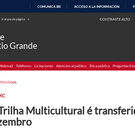
COMUNICA BR
ACCESO A LA INFORMACIÓN
P
IR
CONTRASTE ALTO
Ir al pie de página
4
AL
CONTENIDO
de
Rio Grande
Webmail
Teléfonos
Licitaciones
Atención al público
Ética pública
Preguntas fre
TITUCIONAL
XC
Trilha Multicultural é transfer
zembro