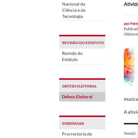
Ativid
Nacional da
Ciência e da
Tecnologia
por
Fern
Publica
Última m
REVISÃO DO ESTATUTO
Revisão do
Estatuto
DEFESO ELEITORAL
Defeso Eleitoral
musica
A ativ
ENSEÑANZA
Prorrectoría de
Tema(s):