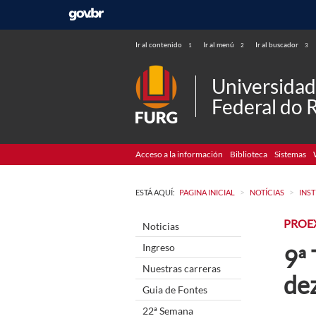
Ir al contenido
Ir al menú
Ir al buscador
1
2
3
Universida
Federal do 
Acceso a la información
Biblioteca
Sistemas
>
>
ESTÁ AQUÍ:
PAGINA INICIAL
NOTÍCIAS
INS
PROE
Noticias
Ingreso
9ª 
Nuestras carreras
de
Guia de Fontes
22ª Semana