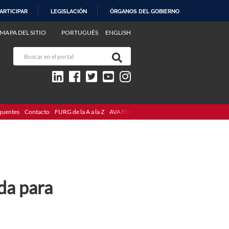
ARTICIPAR
LEGISLACIÓN
ÓRGANOS DEL GOBIERNO
MAPA DEL SITIO
PORTUGUÊS
ENGLISH
quentes
Contacto
FURG de la A a la Z
AVA FURG
ida para