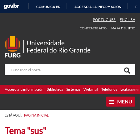
COMUNICA BR
ACCESO A LA INFORMACIÓN
PA
IR
PORTUGUÊS
ENGLISH
AL
CONTRASTE ALTO
MAPA DEL SITIO
CONTENIDO
Universidade
Federal do Rio Grande
Acceso a la información
Biblioteca
Sistemas
Webmail
Teléfonos
Licitaciones
MENU
ESTÁ AQUÍ:
PAGINA INICIAL
Tema "sus"