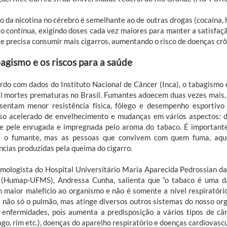
o da nicotina no cérebro é semelhante ao de outras drogas (cocaína, 
ão contínua, exigindo doses cada vez maiores para manter a satisfaçã
 precisa consumir mais cigarros, aumentando o risco de doenças crôni
agismo e os riscos para a saúde
rdo com dados do Instituto Nacional de Câncer (Inca), o tabagismo é
l mortes prematuras no Brasil. Fumantes adoecem duas vezes mais
sentam menor resistência física, fôlego e desempenho esportiv
so acelerado de envelhecimento e mudanças em vários aspectos: d
e pele enrugada e impregnada pelo aroma do tabaco. É importante
 o fumante, mas as pessoas que convivem com quem fuma, aque
ncias produzidas pela queima do cigarro.
mologista do Hospital Universitário Maria Aparecida Pedrossian d
 (Humap-UFMS), Andressa Cunha, salienta que “o tabaco é uma 
 maior malefício ao organismo e não é somente a nível respiratóri
a não só o pulmão, mas atinge diversos outros sistemas do nosso o
 enfermidades, pois aumenta a predisposição a vários tipos de cânc
go, rim etc.), doenças do aparelho respiratório e doenças cardiovascu