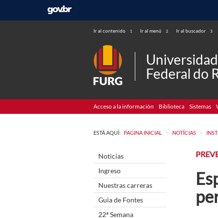
Ir al contenido
Ir al menú
Ir al buscador
1
2
3
Universida
Federal do 
Acceso a la información
Biblioteca
Sistemas
>
>
ESTÁ AQUÍ:
PAGINA INICIAL
NOTÍCIAS
INS
PREV
Noticias
Ingreso
Esp
Nuestras carreras
pe
Guia de Fontes
22ª Semana