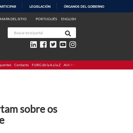
ARTICIPAR
LEGISLACIÓN
ÓRGANOS DEL GOBIERNO
MAPA DEL SITIO
PORTUGUÊS
ENGLISH
quentes
Contacto
FURG de la A a la Z
AVA FURG
rtam sobre os
e