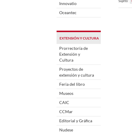
Sujeto:
Innovatio
Oceantec
EXTENSIÓN Y CULTURA
Prorrectoría de
Extensión y
Cultura
Proyectos de
extensión y cultura
Feria del libro
Museos
CAIC
CCMar
Editorial y Gráfica
Nudese