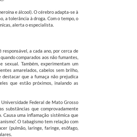
heroína e álcool). O cérebro adapta-se à
o, a tolerância à droga. Com o tempo, o
cas, alerta o especialista.
 responsável, a cada ano, por cerca de
, quando comparados aos não fumantes,
o e sexual. Também, experimentam um
entes amarelados, cabelos sem brilho,
 destacar que a fumaça não prejudica
les que estão próximos, inalando as
a Universidade Federal de Mato Grosso
das substâncias que comprovadamente
o. Causa uma inflamação sistêmica que
rganismo”. O tabagismo tem relação com
er (pulmão, laringe, faringe, esôfago,
lares.