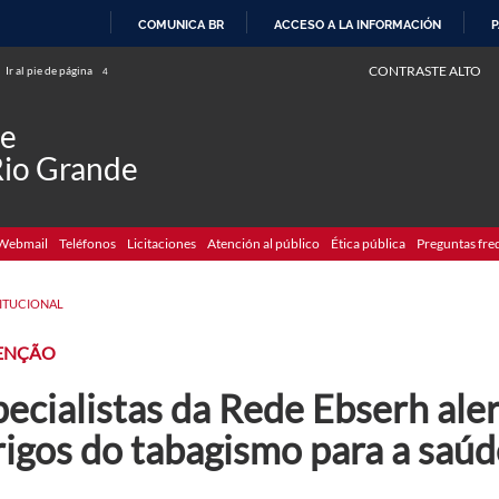
COMUNICA BR
ACCESO A LA INFORMACIÓN
P
IR
CONTRASTE ALTO
Ir al pie de página
4
AL
CONTENIDO
de
Rio Grande
Webmail
Teléfonos
Licitaciones
Atención al público
Ética pública
Preguntas fre
TITUCIONAL
ENÇÃO
ecialistas da Rede Ebserh ale
rigos do tabagismo para a saúd