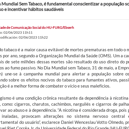
 Mundial Sem Tabaco, é fundamental conscientizar a população so
so e incentivar hábitos saudáveis
ade de Comunicação Social do HU-FURG/Ebserh
do: 02/06/2023 11h11
odificación: 02/06/2023 11h22
do tabaco é a maior causa evitável de mortes prematuras em todo o 
s por ano, segundo a Organização Mundial da Saúde (OMS). Um a cad
is de sete milhões dessas mortes são resultado do uso direto do p
os ao fumo passivo. No Dia Mundial sem Tabaco, 31 de maio, a Empre
h) une-se à campanha mundial para alertar a população sobre o
ando sobre os efeitos nocivos do tabaco para fumantes ativos, passi
ção é a melhor forma de combater o vício e seus malefícios.
gismo é uma condição crônica resultante da dependência à nicotina
, como: cigarros, charutos, cachimbos, narguilés e cigarros de palh
evar ao abuso e à dependência. “A nicotina é considerada droga, pois 
 inaladas, provocam alterações no sistema nervoso central
tamental do usuário”, esclarece Daniel Wenceslau Votto Olmedo, pn
guel Riet Corrêa Jr. da Universidade Federal do Rio Grande (HU-FURG