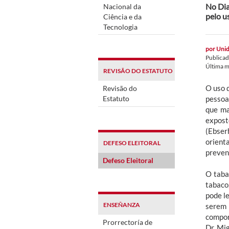
No Dia
Nacional da
pelo u
Ciência e da
Tecnologia
por
Unid
Publica
Última m
REVISÃO DO ESTATUTO
O uso 
Revisão do
Estatuto
pessoa
que ma
expost
(Ebser
orient
DEFESO ELEITORAL
preven
Defeso Eleitoral
O taba
tabaco
pode l
ENSEÑANZA
serem
compor
Prorrectoría de
Dr. Mi