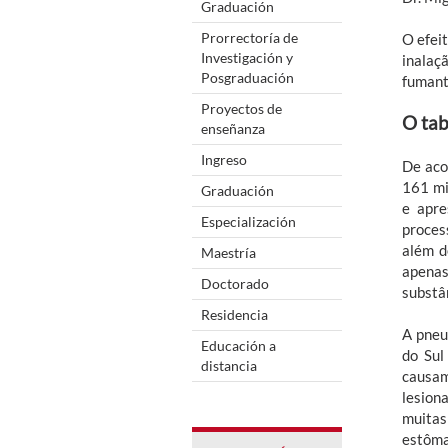
Graduación
Prorrectoría de
O efeit
Investigación y
inalaç
Posgraduación
fumante
Proyectos de
O tab
enseñanza
Ingreso
De aco
161 mi
Graduación
e apre
Especialización
proces
além d
Maestría
apenas
Doctorado
substâ
Residencia
A pneu
Educación a
do Sul
distancia
causam
lesion
muitas
estôma