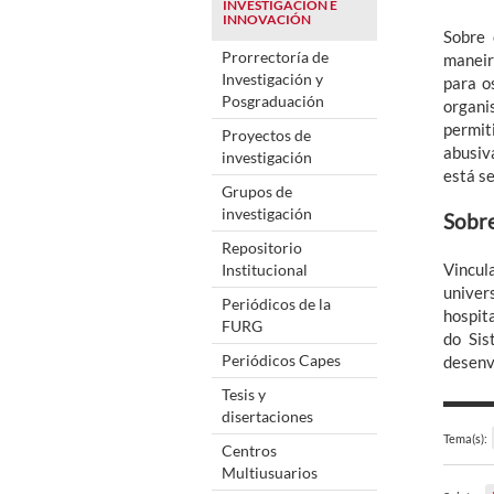
INVESTIGACIÓN E
INNOVACIÓN
Sobre 
Prorrectoría de
maneir
Investigación y
para o
Posgraduación
organi
permit
Proyectos de
abusiv
investigación
está se
Grupos de
investigación
Sobre
Repositorio
Vincul
Institucional
univer
Periódicos de la
hospit
FURG
do Sis
Periódicos Capes
desenv
Tesis y
disertaciones
Tema(s):
Centros
Multiusuarios