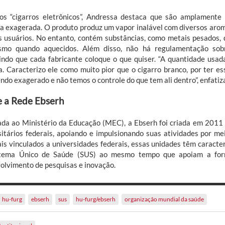
os “cigarros eletrônicos”, Andressa destaca que são amplamente 
a exagerada. O produto produz um vapor inalável com diversos aroma
s usuários. No entanto, contém substâncias, como metais pesados, 
smo quando aquecidos. Além disso, não há regulamentação sobr
indo que cada fabricante coloque o que quiser. “A quantidade usad
a. Caracterizo ele como muito pior que o cigarro branco, por ter es
ndo exagerado e não temos o controle do que tem ali dentro”, enfatiza
 a Rede Ebserh
ada ao Ministério da Educação (MEC), a Ebserh foi criada em 2011 
sitários federais, apoiando e impulsionando suas atividades por m
ais vinculados a universidades federais, essas unidades têm caracte
tema Único de Saúde (SUS) ao mesmo tempo que apoiam a form
olvimento de pesquisas e inovação.
hu-furg
ebserh
sus
hu-furg/ebserh
organização mundial da saúde