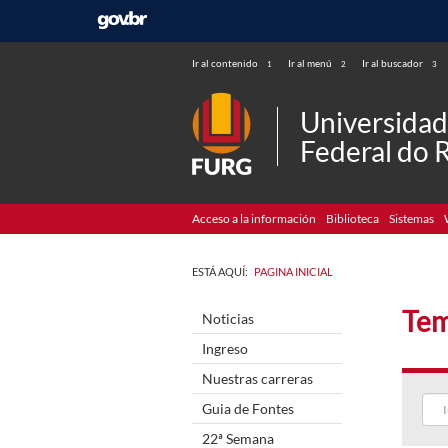
Ir al contenido
Ir al menú
Ir al buscador
1
2
3
Universida
Federal do 
Acceso a la información
Biblioteca
Sistemas
ESTÁ AQUÍ:
PAGINA INICIAL
Tem
Noticias
Ingreso
Nuestras carreras
Guia de Fontes
22ª Semana