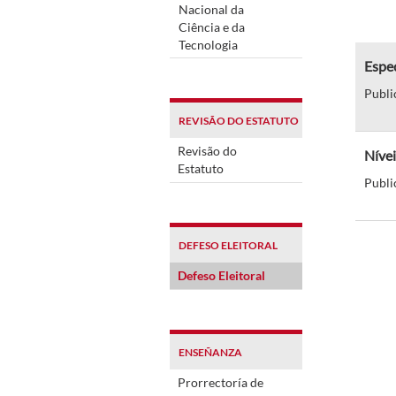
Nacional da
Ciência e da
Tecnologia
Espec
Publi
REVISÃO DO ESTATUTO
Revisão do
Níve
Estatuto
Publi
DEFESO ELEITORAL
Defeso Eleitoral
ENSEÑANZA
Prorrectoría de