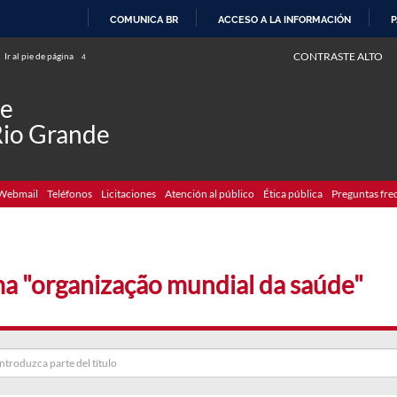
COMUNICA BR
ACCESO A LA INFORMACIÓN
P
IR
CONTRASTE ALTO
Ir al pie de página
4
AL
CONTENIDO
de
Rio Grande
Webmail
Teléfonos
Licitaciones
Atención al público
Ética pública
Preguntas fre
a "organização mundial da saúde"